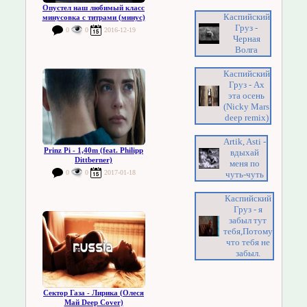
Опустел наш любимый класс
Каспийский
минусовка с титрами (минус)
Груз -
0
0
2016-12-19
Черная
Волга
Каспийский
Груз - Ах
эта осень
(Nicky Mars
deep remix)
Artik, Asti -
Prinz Pi - 1,40m (feat. Philipp
вдыхай
Dittberner)
меня по
0
0
2017-01-18
чуть-чуть
Каспийский
Груз - я
забыл тут
тебя,Потому
что тебя не
забыл.
Сектор Газа - Лирика (Олеся
Май Deep Cover)