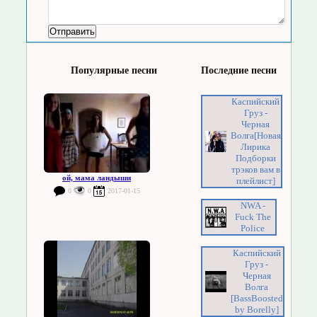
Популярные песни
Последние песни
Каспийский
Груз -
Черная
Волга[Новая
Лирика
Подборки
трэков вам в
ой, мама ландыши
плейлист]
0
0
2017-01-15
NWA -
Fuck The
Police
Каспийский
Груз -
Черная
Волга
[BassBoosted
by Borelly]