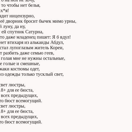
 то чтобы нет белья,
х*я!
ядит ницензурно,
 её дворник бросит бычек мимо урны,
 луну, да ну,
 ей спутник Сатурна,
то даже младенец пишет: Я б вдул!
нет втихаря из алькаиды Абдул,
 стал лупоглазым житель Кореи,
 разбить даже семью геев,
 голая мне не нужны остальные,
е голые и смешные,
жаки костюмы одет,
из одежды только тусклый свет,
свет люстры,
8+ для ее бюста,
л всех предыдущих,
то бюст всемогущий.
свет люстры,
8+ для ее бюста,
л всех предыдущих,
то бюст всемогущий.