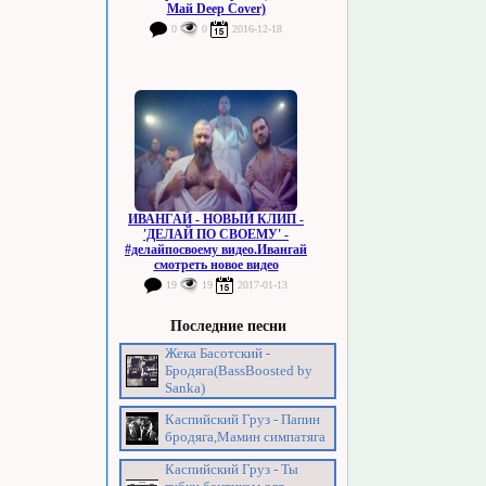
Май Deep Cover)
0
0
2016-12-18
ИВАНГАЙ - НОВЫЙ КЛИП -
'ДЕЛАЙ ПО СВОЕМУ' -
#делайпосвоему видео.Ивангай
смотреть новое видео
19
19
2017-01-13
Последние песни
Жека Басотский -
Бродяга(BassBoosted by
Sanka)
Каспийский Груз - Папин
бродяга,Мамин симпатяга
Каспийский Груз - Ты