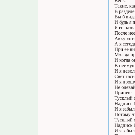
Весъ:
Такие, ка
В разделе
Вы б вид
И будь я 
Я ее назв
После нее
Аккуратна
А я сегод
При ее ви
Мол да пр
И когда он
В неимущ
И я невол
Свет гасн
И я прошу
Не одевай
Припев:
Тусклый 
Надпись 1
И я забы
Потому ч
Тусклый 
Надпись 1
И я забы