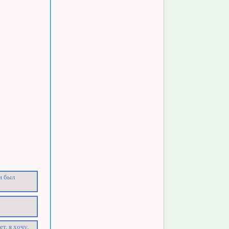
и был
т, я хочу,