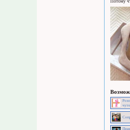
Потому ч
Возможн
Розо
чуто
Сопр
Прип