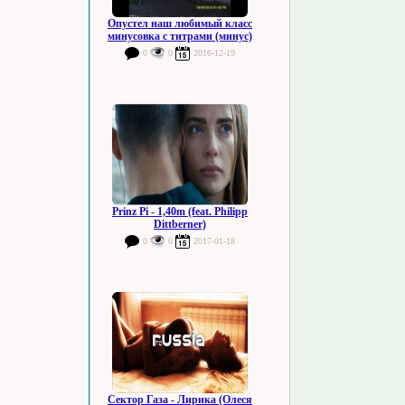
Опустел наш любимый класс
минусовка с титрами (минус)
0
0
2016-12-19
Prinz Pi - 1,40m (feat. Philipp
Dittberner)
0
0
2017-01-18
Сектор Газа - Лирика (Олеся