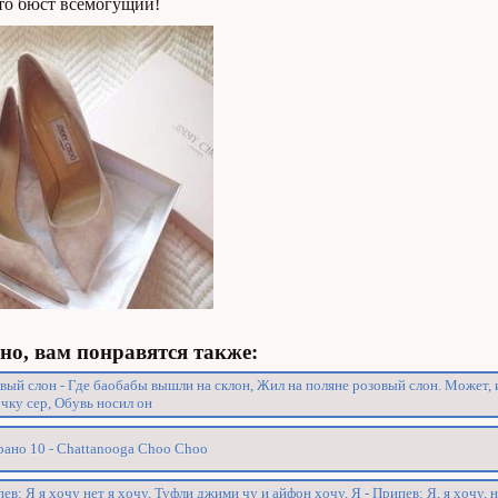
то бюст всемогущий!
о, вам понравятся также:
вый слон - Где баобабы вышли на склон, Жил на поляне розовый слон. Может, 
чку сер, Обувь носил он
ано 10 - Chattanooga Choo Choo
ев: Я я хочу нет я хочу, Туфли джими чу и айфон хочу. Я - Припев: Я, я хочу, не