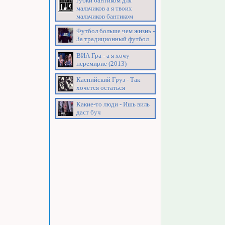
губки бантиком для
мальчиков а я твоих
мальчиков бантиком
Футбол больше чем жизнь -
За традиционный футбол
ВИА Гра - а я хочу
перемирие (2013)
Каспийский Груз - Так
хочется остаться
Какие-то люди - Ишь виль
даст буч