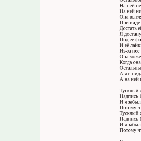
На ней не
На ней ни
Она выгл
При виде
Достать ей
Я достану
Под ее фо
И её лайк
Из-за нее
Она может
Когда она
Остальны
А я в пид
А на ней 
Тусклый 
Надпись 1
И я забы
Потому ч
Тусклый 
Надпись 1
И я забы
Потому ч