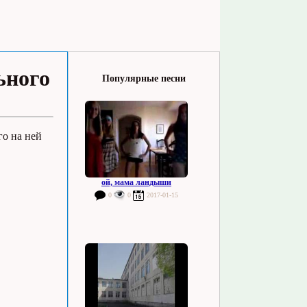
ьного
Популярные песни
го на ней
ой, мама ландыши
0
0
2017-01-15