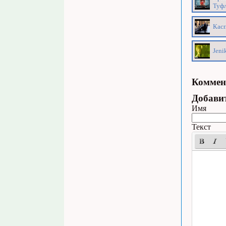
Туфл
Касп
Jeni
Коммен
Добави
Имя
Текст