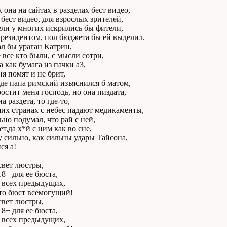
к она на сайтах в разделах бест видео,
 бест видео, для взрослых зрителей,
ели у многих искрились бы фители,
президентом, пол бюджета бы ей выделил.
ал бы ураган Катрин,
 все кто были, с мысли сотри,
 как бумага из пачки а3,
ня помят и не брит,
де папа римский изъяснился б матом,
остит меня господь, но она пиздата,
а раздета, то где-то,
их странах с небес падают медикаменты,
ьно подумал, что рай с ней,
ет,да х*й с ним как во сне,
 сильно, как сильны удары Тайсона,
ся а!
свет люстры,
8+ для ее бюста,
л всех предыдущих,
то бюст всемогущий!
свет люстры,
8+ для ее бюста,
л всех предыдущих,