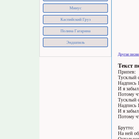
Минус
Каспийский Груз
Полина Гагарина
Эндшпиль
Другие песни
Текст п
Припев:
Тусклый 
Надпись 1
И я забы
Потому ч
Тусклый 
Надпись 1
И я забы
Потому ч
Брутто:
На ней о
Остальног