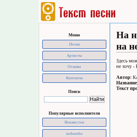
На н
Меню
на н
Песни
Артисты
Здесь мож
не хочу -
Отзывы
Автор
: 
Контакты
Название
Текст пр
Поиск
Популярные исполнители
Неизвестен
nedonebo