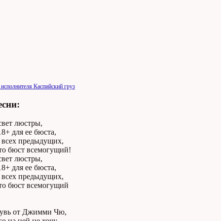
 исполнителя Каспийский груз
есни:
свет люстры,
8+ для ее бюста,
л всех предыдущих,
то бюст всемогущий!
свет люстры,
8+ для ее бюста,
л всех предыдущих,
то бюст всемогущий
бувь от Джимми Чю,
о на ней не хочу,