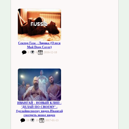
Сектор Газа - Лирика (Олеся
Май Deep Cover)
0
0
2016-12-18
ИВАНГАЙ - НОВЫЙ КЛИП -
'ДЕЛАЙ ПО СВОЕМУ' -
#делайпосвоему видео.Ивангай
смотреть новое видео
19
19
2017-01-13