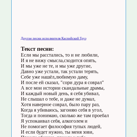
Другие песни исполнителя Каспийский Груз
Текст песни:
Если мы расстались, то и не любили,
И я не вижу смысла,сходится опять,
И мы уже не те, и мы уже другие,
Давно уже устали, так устали терять,
Себе уже нашёл,любимую даму,
И после ей сказал, "сори дура я соврал"
А все мои истории скандальные драмы,
И каждый новый день, я себя убивал,
Не слышал о тебе, и даже не думал,
Хотя наверное соврал, было пару раз,
Когда я убиваюсь, загоняю себя в угол,
Тогда и понимаю, сколько же там проебал
Я успокаивал себя, алкоголем и
Не помогает философия тупых людей,
И если будет нужно, ты меня зови,