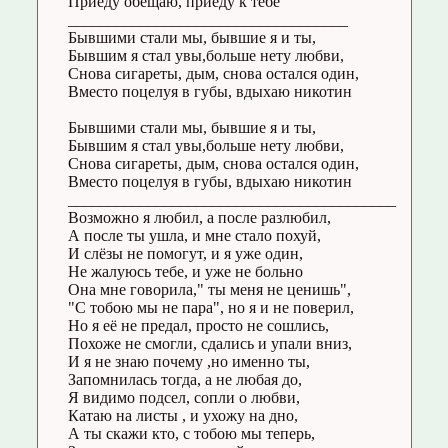
Приеду обещаю, приеду к тебе
___________________________________
Бывшими стали мы, бывшие я и ты,
Бывшим я стал увы,больше нету любви,
Снова сигареты, дым, снова остался один,
Вместо поцелуя в губы, вдыхаю никотин
Бывшими стали мы, бывшие я и ты,
Бывшим я стал увы,больше нету любви,
Снова сигареты, дым, снова остался один,
Вместо поцелуя в губы, вдыхаю никотин
_________________________________________
Возможно я любил, а после разлюбил,
А после ты ушла, и мне стало похуй,
И слёзы не помогут, и я уже один,
Не жалуюсь тебе, и уже не больно
Она мне говорила," ты меня не ценишь",
"С тобою мы не пара", но я и не поверил,
Но я её не предал, просто не сошлись,
Похоже не смогли, сдались и упали вниз,
И я не знаю почему ,но именно ты,
Запомнилась тогда, а не любая до,
Я видимо подсел, сопли о любви,
Катаю на листы , и ухожу на дно,
А ты скажи кто, с тобою мы теперь,