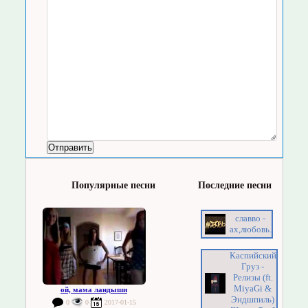
Популярные песни
Последние песни
славво -
ах,любовь.
Каспийский
Груз -
Релизы (ft.
MiyaGi &
ой, мама ландыши
Эндшпиль)
0
0
2017-01-15