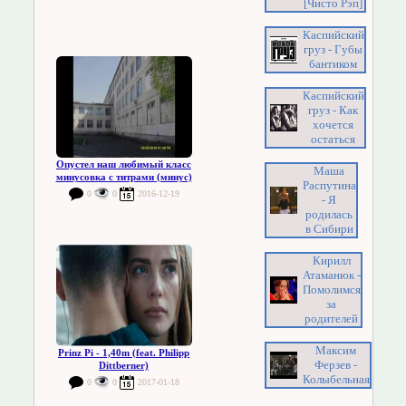
[Чисто Рэп]
Каспийский
груз - Губы
бантиком
Каспийский
груз - Как
хочется
остаться
Опустел наш любимый класс
Маша
минусовка с титрами (минус)
Распутина
0
0
2016-12-19
- Я
родилась
в Сибири
Кирилл
Атаманюк -
Помолимся
за
родителей
Максим
Prinz Pi - 1,40m (feat. Philipp
Ферзев -
Dittberner)
Колыбельная
0
0
2017-01-18