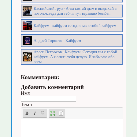
Каспийский груз - А ты глотай дым и выдыхай в
потолок,ведь для тебя я тут взрываю бомбы.
Кайфуем - кайфуем сегодня мы стобой кайфуем
Андрей Торонто - Кайфуем
Арсен Петросов - Кайфуем! Сегодня мы с тобой
кайфуем. А я опять тебя целую. И забываю обо
всем.
Комментарии:
Добавить комментарий
Имя
Текст