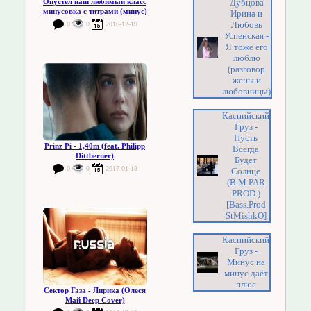
Дубцова
Опустел наш любимый класс
минусовка с титрами (минус)
Ирина и
Любовь
0
0
2016-12-19
Успенская -
Я тоже его
люблю
(разговор
жены и
любовницы)
Каспийский
Груз -
Пусть
Prinz Pi - 1,40m (feat. Philipp
Всегда
Dittberner)
Будет
0
0
2017-01-18
Солнце
(B.M.PAR
PROD.)
[Bass.Prod
StMishkO]
Каспийский
Груз -
Минус на
минус даёт
плюс
Сектор Газа - Лирика (Олеся
Май Deep Cover)