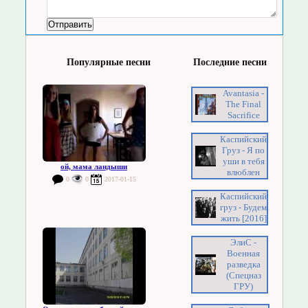
Популярные песни
Последние песни
Avantasia -
The Final
Sacrifice
Каспийский
Груз - Я по
уши в тебя
ой, мама ландыши
влюблен
0
0
2017-01-15
Каспийский
груз - Будем
жить [2016]
ЭлиС -
Военная
разведка
(Спецназ
ГРУ)