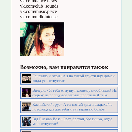
vk.com/dance.news
vk.com/club_sounds
vk.com/music.place
vk.com/radiointense
Возможно, вам понравятся также:
Гансэлло и Атри - А я по тихой грусти иду домой,
когда уже отпустит
Валерия - Я тебя отпущу,человек разлюбивший.На
судьбу не ропщу-все забыла,простила.Я тебя
Каспийский груз - А ты глотай дым и выдыхай в
потолок,ведь для тебя я тут взрываю бомбы.
Big Russian Boss - Брат, братан, братишка, когда
меня отпустит?