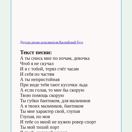
Другие песни исполнителя Каспийский Груз
Текст песни:
А ты снись мне по ночам, девочка
Чтоб я не скучал
И я с тобой, терял счёт часам
И себя по частям
А ты непристойная
При виде тебя тают кусочки льда
А если голая, то мне бы скорую
Твою помощь скорую
Ты губки бантиком, для мальчиков
А я твоих мальчиков, бантиком
Ты мне характер свой, глупая
Глупая, но моя
И тебе со мной не нужен ровер спорт
Ты мой тихий порт