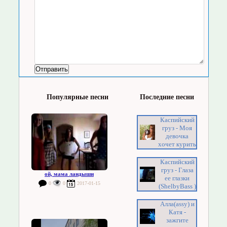
Популярные песни
Последние песни
Каспийский
груз - Моя
девочка
хочет курить
Каспийский
груз - Глаза
ой, мама ландыши
ее глазки
0
0
2017-01-15
(ShelbyBass )
Алла(assy) и
Катя -
зажгите