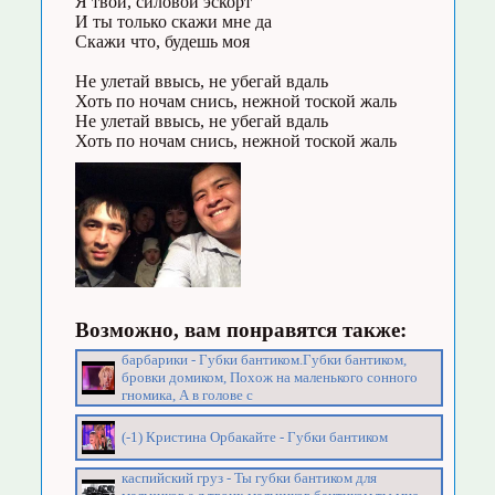
Я твой, силовой эскорт
И ты только скажи мне да
Скажи что, будешь моя
Не улетай ввысь, не убегай вдаль
Хоть по ночам снись, нежной тоской жаль
Не улетай ввысь, не убегай вдаль
Хоть по ночам снись, нежной тоской жаль
Возможно, вам понравятся также:
барбарики - Губки бантиком.Губки бантиком,
бровки домиком, Похож на маленького сонного
гномика, А в голове с
(-1) Кристина Орбакайте - Губки бантиком
каспийский груз - Ты губки бантиком для