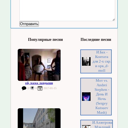
Популярные песни
Последние песни
И.Бах -
Контата
для 2-х скр.
и орк.,d-
moll
Мот vs.
ой, мама ландыши
Andrei
0
0
2017-01-15
Stephen -
День И
Ночь
(Sergey
Kutsuev
Mash)
И.Аллегрова
Младший