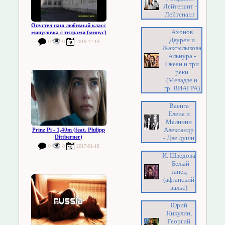
Лейтенант -
Лейтенант
Опустел наш любимый класс
Ахонов
минусовка с титрами (минус)
Даурен и
0
0
2016-12-19
Жаксылыкова
Альнура -
Океан и три
реки
(Меладзе и
гр. ВИАГРА)
Ваенга
Елена и
Малинин
Александр
Prinz Pi - 1,40m (feat. Philipp
Dittberner)
- Две души
0
0
2017-01-18
И. Шведова
- Белый
танец
(афганский
вальс)
Юрий
Никулин,
Георгий