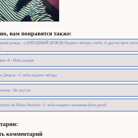
о, вам понравятся также:
дный дождь - (-)ЗВЁЗДНЫЙ ДОЖДЬ Падают звёзды с неба, А другие ярче свет
ь
вка -6 - Неба дожди
я Дицель - С неба падают звёзды
пиль - Не грусти
ejtrino & Nikita Malinin - С неба падают снежинки (bass prod)
тарии:
ть комментарий