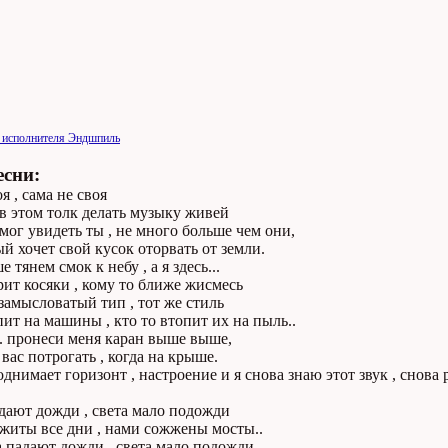
и исполнителя Эндшпиль
есни:
я , сама не своя
в этом толк делать музыку живей
мог увидеть ты , не много больше чем они,
й хочет свой кусок оторвать от земли.
 тянем смок к небу , а я здесь...
рит косяки , кому то ближе жисмесь
 замысловатый тип , тот же стиль
пит на машины , кто то втопит их на пыль..
.. пронеси меня каран выше выше,
вас потрогать , когда на крыше.
нимает горизонт , настроение и я снова знаю этот звук , снова 
дают дожди , света мало подожди
житы все дни , нами сожжены мосты..
а падают дожди , света мало подожди