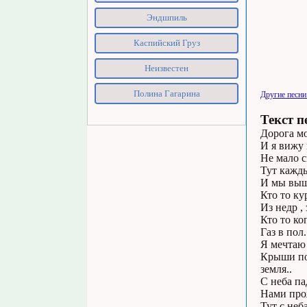
Эндшпиль
Каспийский Груз
Неизвестен
Полина Гагарина
Другие песн
Текст п
Дорога мо
И я вижу 
Не мало с
Тут кажды
И мы выше
Кто то ку
Из недр ,
Кто то ко
Газ в пол
Я мечтаю 
Крыши под
земля..
С неба па
Нами про
Тут с неб