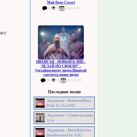
Май Deep Cover)
0
0
2016-12-18
асс
ИВАНГАЙ - НОВЫЙ КЛИП -
'ДЕЛАЙ ПО СВОЕМУ' -
#делайпосвоему видео.Ивангай
смотреть новое видео
19
19
2017-01-13
Последние песни
Эндшпиль - Вавилон[Bass
Prod. by lLiveNl]
Эндшпиль - Самая шумная
туса
Эндшпиль - Мой Babylon
(bassboosted by А.К)