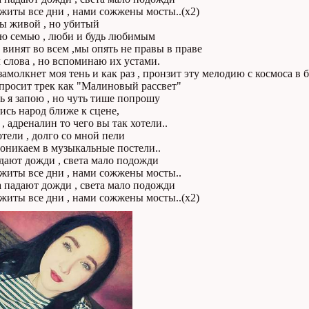
житы все дни , нами сожжены мосты..(х2)
бы живой , но убитый
ю семью , люби и будь любимым
 винят во всем ,мы опять не правы в праве
 слова , но вспоминаю их устами.
амолкнет моя тень и как раз , пронзит эту мелодию с космоса в б
просит трек как "Малиновый рассвет"
ь я запою , но чуть тише попрошу
ись народ ближе к сцене,
 , адреналин то чего вы так хотели..
тели , долго со мной пели
оникаем в музыкальные постели..
дают дожди , света мало подожди
житы все дни , нами сожжены мосты..
а падают дожди , света мало подожди
житы все дни , нами сожжены мосты..(х2)