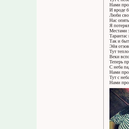
Нами про
И вроде 
Люби сво
Нас опять
Я потерял
Местами з
Тарантас 
Так и быт
Эйя отзов
Тут тепло
Веки вспо
Теперь пр
С неба па
Нами про
Тут с неб
Нами про