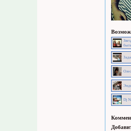
Возможн
Звез
быт
Зада
Олес
Эндш
Dj N
Коммен
Добави