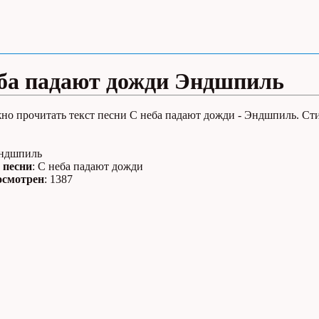
ба падают дожди Эндшпиль
но прочитать текст песни С неба падают дожди - Эндшпиль. Ст
Эндшпиль
 песни
: С неба падают дожди
осмотрен
: 1387