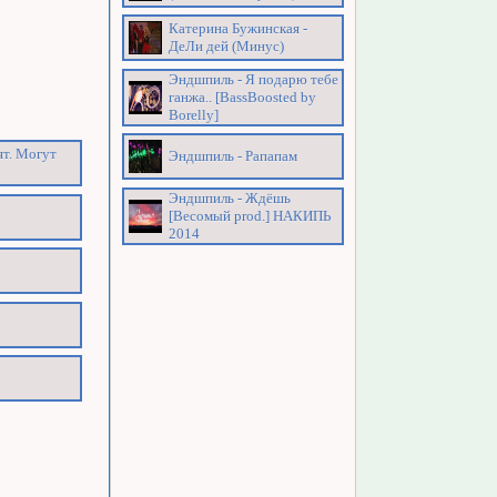
Катерина Бужинская -
ДеЛи дей (Минус)
Эндшпиль - Я подарю тебе
ганжа.. [BassBoosted by
Borelly]
ят. Могут
Эндшпиль - Рапапам
Эндшпиль - Ждёшь
[Весомый prod.] НАКИПЬ
2014