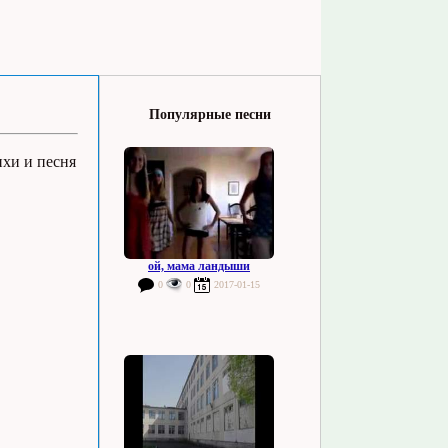
Популярные песни
ихи и песня
ой, мама ландыши
0
0
2017-01-15