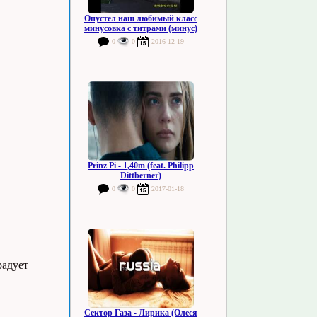
Опустел наш любимый класс
минусовка с титрами (минус)
0
0
2016-12-19
Prinz Pi - 1,40m (feat. Philipp
Dittberner)
0
0
2017-01-18
радует
Сектор Газа - Лирика (Олеся