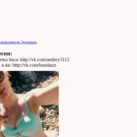
и исполнителя Эндшпиль
есни:
ка баса: http://vk.com/andrey3112
 вк: http://vk.com/bassitazz