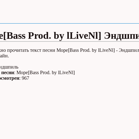
[Bass Prod. by lLiveNl] Эндшп
но прочитать текст песни Море[Bass Prod. by lLiveNl] - Эндшпи
айн.
Эндшпиль
 песни
: Море[Bass Prod. by lLiveNl]
осмотрен
: 967