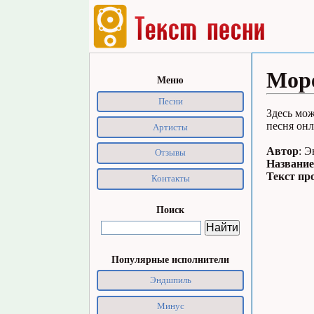
Море
Меню
Песни
Здесь мож
песня онл
Артисты
Автор
: 
Отзывы
Название
Текст пр
Контакты
Поиск
Популярные исполнители
Эндшпиль
Минус