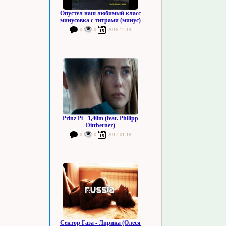
Опустел наш любимый класс
минусовка с титрами (минус)
0
0
2016-12-19
Prinz Pi - 1,40m (feat. Philipp
Dittberner)
0
0
2017-01-18
Сектор Газа - Лирика (Олеся