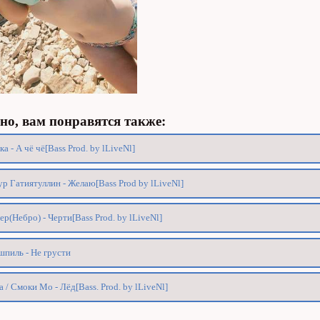
о, вам понравятся также:
ка - А чё чё[Bass Prod. by lLiveNl]
р Гатиятуллин - Желаю[Bass Prod by lLiveNl]
ер(Небро) - Черти[Bass Prod. by lLiveNl]
пиль - Не грусти
а / Смоки Мо - Лёд[Bass. Prod. by lLiveNl]