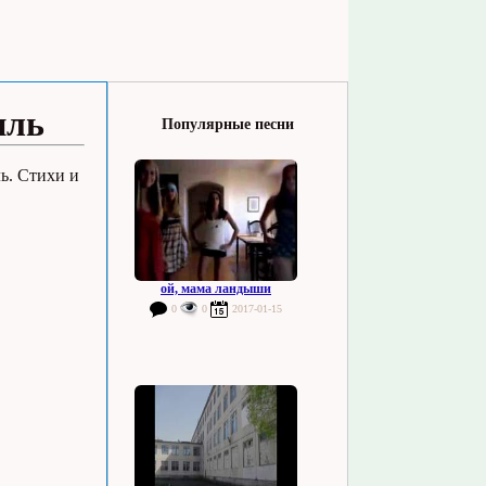
иль
Популярные песни
ль. Стихи и
ой, мама ландыши
0
0
2017-01-15