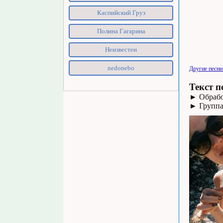
Каспийский Груз
Полина Гагарина
Неизвестен
nedonebo
Другие песн
Текст п
► Обработ
► Группа в