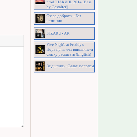
prod.]НАКИПЬ 2014 [Bass
by Gestalter]
Озера добраты - Без
названия
KIZARU - AK
Five Nigh's at Freddy's -
Пора привлечь внимание-и
сказку расказать (English)
Эндшпиль - Салам пополам