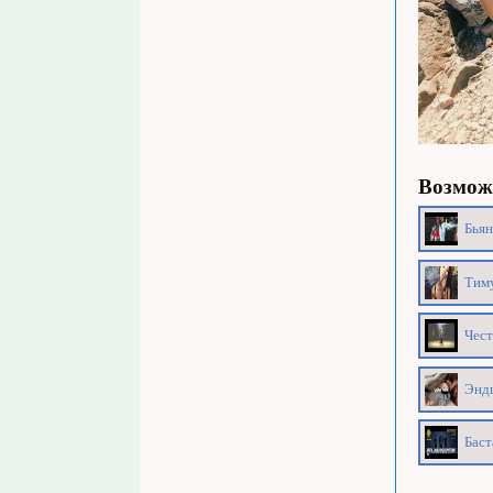
Возможн
Бьян
Тиму
Чест
Эндш
Баст