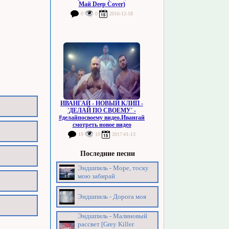
Май Deep Cover)
0
0
2016-12-18
ИВАНГАЙ - НОВЫЙ КЛИП -
'ДЕЛАЙ ПО СВОЕМУ' -
#делайпосвоему видео.Ивангай
смотреть новое видео
19
19
2017-01-13
Последние песни
Эндшпиль - Море, тоску
мою забирай
Эндшпиль - Дорога моя
Эндшпиль - Малиновый
рассвет [Grey Killer