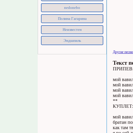
nedonebo
Полина Гагарина
Неизвестен
Эндшпиль
Другие песн
Текст п
ПРИПЕВ
мой вави
мой вавил
мой вави
мой вавил
**
КУПЛЕТ
мой вавил
братан по
как там т
я по сей 