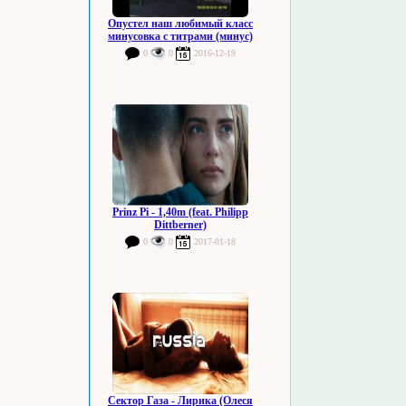
Опустел наш любимый класс
минусовка с титрами (минус)
0
0
2016-12-19
Prinz Pi - 1,40m (feat. Philipp
Dittberner)
0
0
2017-01-18
Сектор Газа - Лирика (Олеся