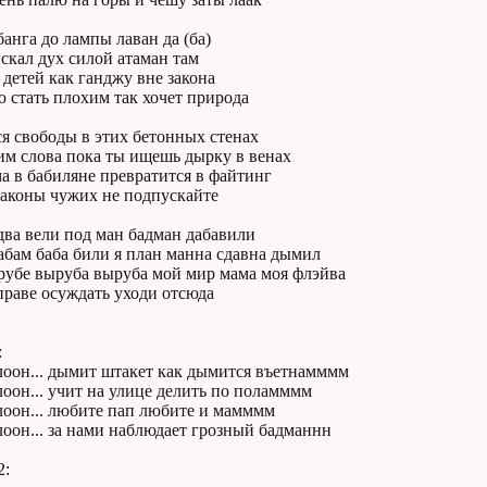
банга до лампы лаван да (ба)
скал дух силой атаман там
детей как ганджу вне закона
 стать плохим так хочет природа
ся свободы в этих бетонных стенах
им слова пока ты ищешь дырку в венах
а в бабиляне превратится в файтинг
законы чужих не подпускайте
два вели под ман бадман дабавили
абам баба били я план манна сдавна дымил
урубе выруба выруба мой мир мама моя флэйва
праве осуждать уходи отсюда
:
лоон... дымит штакет как дымится въетнамммм
оон... учит на улице делить по поламммм
лоон... любите пап любите и мамммм
оон... за нами наблюдает грозный бадманнн
: