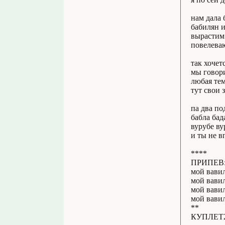
нам дала 
бабилян и
вырастим 
повелеваю
так хочет
мы говор
любая тем
тут свои 
па два по
бабла бад
вурубе в
и ты не в
****
ПРИПЕВ
мой вави
мой вавил
мой вави
мой вавил
**
КУПЛЕТ2