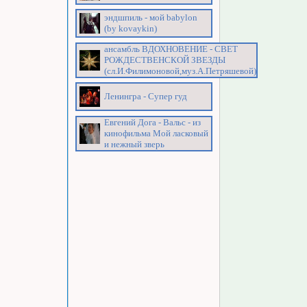
эндшпиль - мой babylon
(by kovaykin)
ансамбль ВДОХНОВЕНИЕ - СВЕТ
РОЖДЕСТВЕНСКОЙ ЗВЕЗДЫ
(сл.И.Филимоновой,муз.А.Петряшевой)
Ленингра - Супер гуд
Евгений Дога - Вальс - из
кинофильма Мой ласковый
и нежный зверь