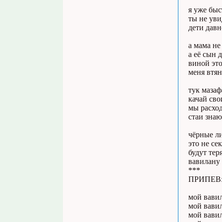
я уже быс
ты не ув
дети дав
а мама не
а её сын 
виной эт
меня втян
тук мазаф
качай сво
мы расхо
стаи знаю
чёрные ли
это не се
будут тер
вавилану 
***
ПРИПЕВ
мой вави
мой вавил
мой вави