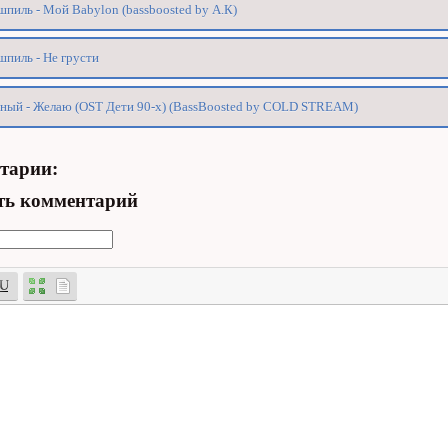
пиль - Мой Babylon (bassboosted by А.К)
пиль - Не грусти
ный - Желаю (OST Дети 90-х) (BassBoosted by COLD STREAM)
тарии:
ть комментарий