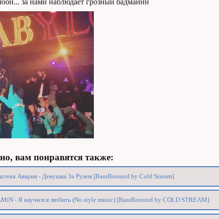
оон... за нами наблюдает грозный бадманнн
о, вам понравятся также:
отека Авария - Девушка За Рулем [BassBoosted by Cold Stream]
MiN - Я научился любить (No style music) [BassBoosted by COLD STREAM]