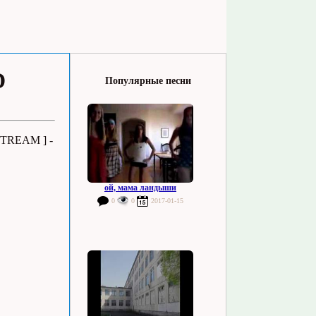
D
Популярные песни
STREAM ] -
ой, мама ландыши
0
0
2017-01-15