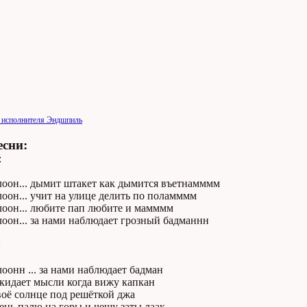
и исполнителя Эндшпиль
есни:
:
лоон... дымит штакет как дымится въетнамммм
оон... учит на улице делить по поламммм
лоон... любите пап любите и мамммм
оон... за нами наблюдает грозный бадманнн
:
оонн ... за нами наблюдает бадман
кидает мысли когда вижу капкан
воё солнце под решёткой джа
день палю на горы и чешу заты лаак