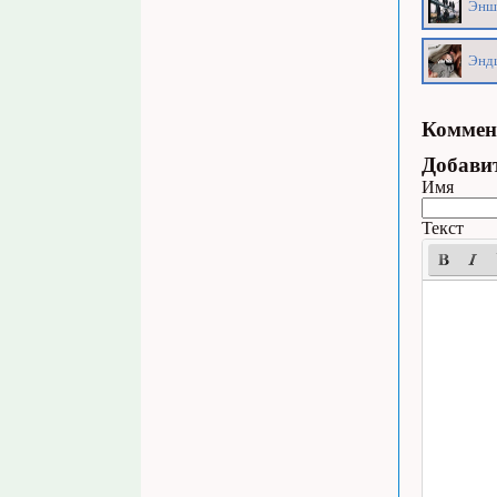
Эншп
Эндш
Коммен
Добави
Имя
Текст