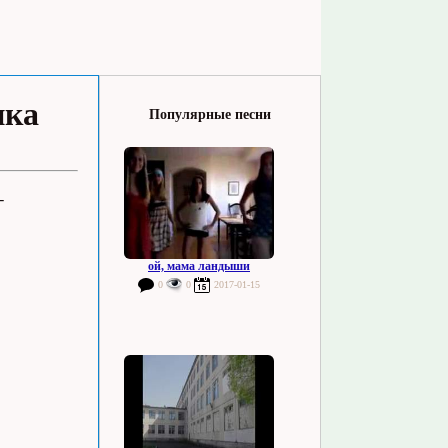
ика
Популярные песни
-
ой, мама ландыши
0
0
2017-01-15