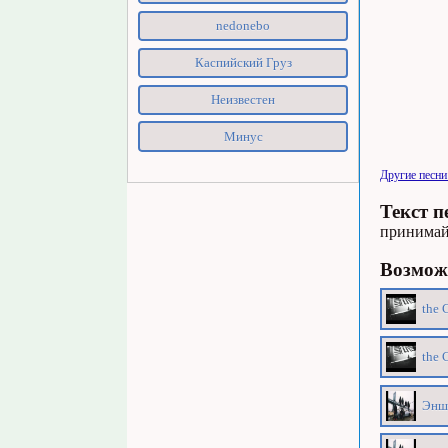
nedonebo
Каспийский Груз
Неизвестен
Минус
Другие песн
Текст п
принима
Возможн
the 
the 
Эншп