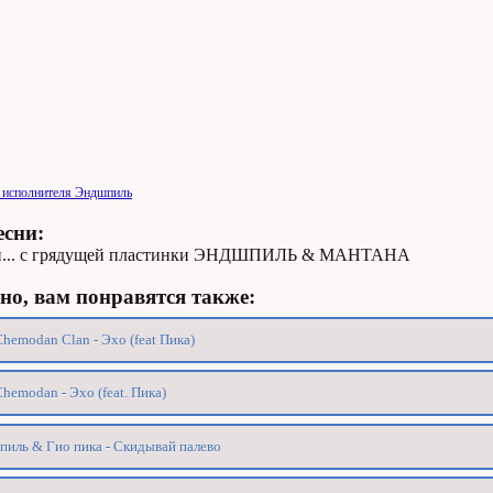
и исполнителя Эндшпиль
есни:
й... с грядущей пластинки ЭНДШПИЛЬ & МАНТАНА
о, вам понравятся также:
Chemodan Clan - Эхо (feat Пика)
Chemodan - Эхо (feat. Пика)
иль & Гио пика - Скидывай палево