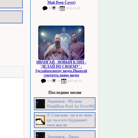
Май Deep Cover)
0
0
2016-12-18
ИВАНГАЙ - НОВЫЙ КЛИП -
'ДЕЛАЙ ПО СВОЕМУ' -
#делайпосвоему видео.Ивангай
смотреть новое видео
19
19
2017-01-13
Последние песни
Эндшпиль - Музыка
План[Bass Prod. by lLiveNl]
Л. Соколова - но я не знаю
где ты и кто будоражит
твои мысли
Эндшпиль - Джаго