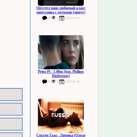
Опустел наш любимый класс
минусовка с титрами (минус)
0
0
2016-12-19
Prinz Pi - 1,40m (feat. Philipp
Dittberner)
0
0
2017-01-18
Сектор Газа - Лирика (Олеся