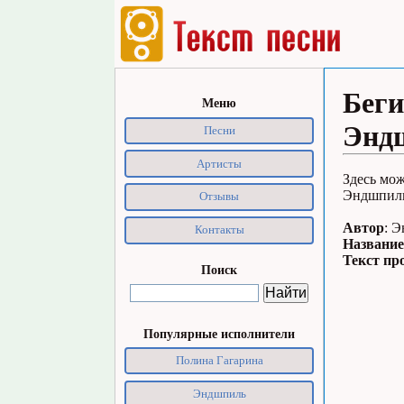
Беги
Меню
Энд
Песни
Артисты
Здесь мож
Эндшпиль
Отзывы
Автор
: 
Контакты
Название
Текст пр
Поиск
Популярные исполнители
Полина Гагарина
Эндшпиль