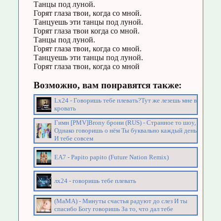
Танцы под луной.
Горят глаза твои, когда со мной.
Танцуешь эти танцы под луной.
Горят глаза твои когда со мной.
Танцы под луной.
Горят глаза твои, когда со мной.
Танцуешь эти танцы под луной.
Горят глаза твои, когда со мной
Возможно, вам понравятся также:
Lx24 - Говоришь тебе плевать?Тут же лезешь мне в
кровать
Гимн [PMV]Brony брони (RUS) - Странное то шоу,
Однако говоришь о нём Ты буквально каждый день
И тебе совсем
EA7 - Papito papito (Future Nation Remix)
лх24 - говоришь тебе плевать
(МаМА) - Минуты счастья радуют до слез И ты
спасибо Богу говоришь За то, что дал тебе