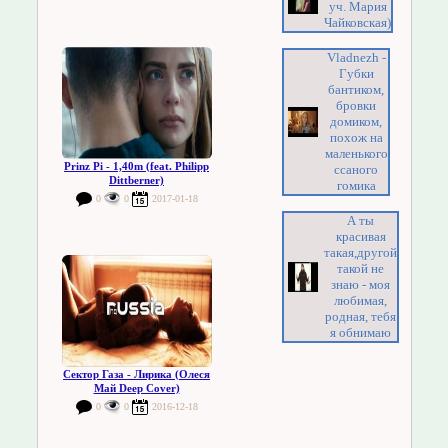
уч. Мария
Чайковская)
Vladnezh -
Губки
бантиком,
бровки
домиком,
похож на
маленького
Prinz Pi - 1,40m (feat. Philipp
ссаного
Dittberner)
гомика
0
0
2017-01-18
А ты
красивая
такая,другой
такой не
знаю - моя
любимая,
родная, тебя
я обнимаю
Сектор Газа - Лирика (Олеся
Май Deep Cover)
0
0
2016-12-18