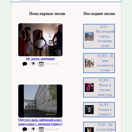
Популярные песни
Последние песни
EA7 -
Маленький
город ,
большие
дела
VLNY - И
ой, мама ландыши
нам
0
0
2017-01-15
останется
осень
VLNY -
Мама я
улетаю
навсегда
VLNY -
Танцы в
темноте
Опустел наш любимый класс
минусовка с титрами (минус)
VLD - Не
уходи (при
0
0
2016-12-19