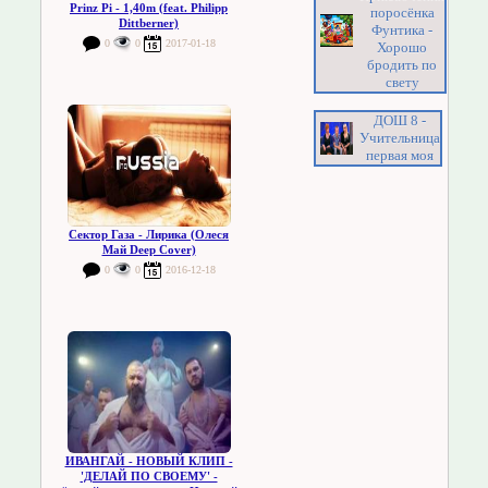
Prinz Pi - 1,40m (feat. Philipp
поросёнка
Dittberner)
Фунтика -
0
0
2017-01-18
Хорошо
бродить по
свету
ДОШ 8 -
Учительница
первая моя
Сектор Газа - Лирика (Олеся
Май Deep Cover)
0
0
2016-12-18
ИВАНГАЙ - НОВЫЙ КЛИП -
'ДЕЛАЙ ПО СВОЕМУ' -