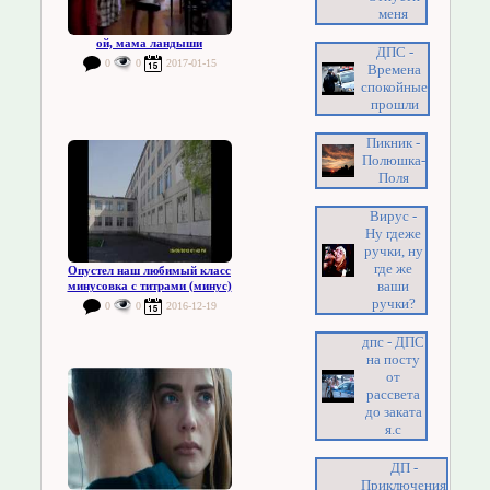
меня
ой, мама ландыши
ДПС -
0
0
2017-01-15
Времена
спокойные
прошли
Пикник -
Полюшка-
Поля
Вирус -
Ну гдеже
ручки, ну
где же
Опустел наш любимый класс
ваши
минусовка с титрами (минус)
ручки?
0
0
2016-12-19
дпс - ДПС
на посту
от
рассвета
до заката
я.с
ДП -
Приключения