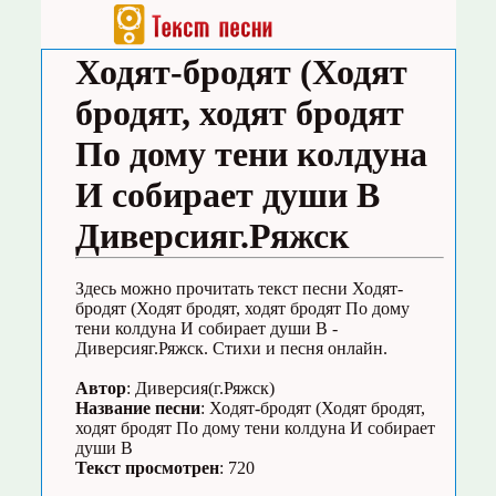
Ходят-бродят (Ходят
бродят, ходят бродят
По дому тени колдуна
И собирает души В
Диверсияг.Ряжск
Здесь можно прочитать текст песни Ходят-
бродят (Ходят бродят, ходят бродят По дому
тени колдуна И собирает души В -
Диверсияг.Ряжск. Стихи и песня онлайн.
Автор
: Диверсия(г.Ряжск)
Название песни
: Ходят-бродят (Ходят бродят,
ходят бродят По дому тени колдуна И собирает
души В
Текст просмотрен
: 720