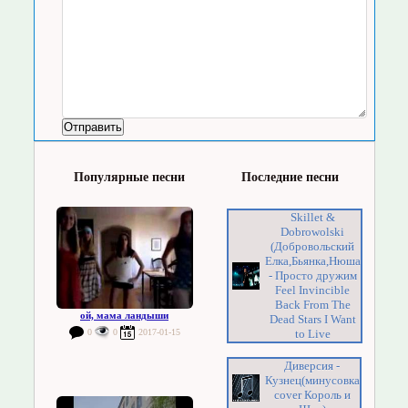
Популярные песни
Последние песни
Skillet &
Dobrowolski
(Добровольский
Елка,Бьянка,Нюша
- Просто дружим
Feel Invincible
Back From The
ой, мама ландыши
Dead Stars I Want
0
0
2017-01-15
to Live
Диверсия -
Кузнец(минусовка
cover Король и