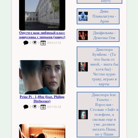
Шут)
Дива
Плавалагуна -
Ария
Диафильмы -
Опустел наш любимый класс
минусовка с титрами (минус)
Девочка Оля
0
0
2016-12-19
Диаспора
БумБокс - (Та
что была со
мной, - знать бы
хотя бы) -
Честно курю
траву, играю в
карты
Диаспора feat.
Prinz Pi - 1,40m (feat. Philipp
Fonetic -
Dittberner)
Взрослая -
0
0
2017-01-18
Столько «Зай» в
телефоне, а
сколько еще в
уме..должен
заехать Паша,
но у Паши