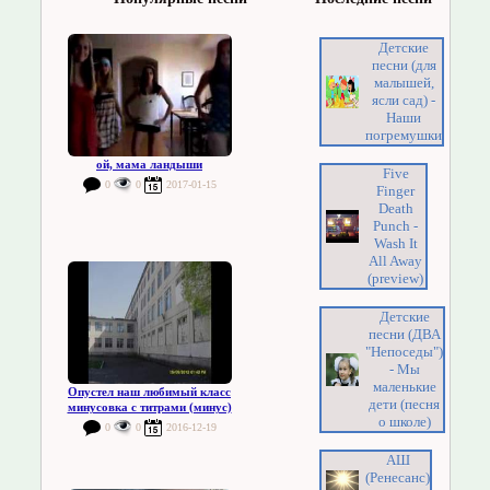
Детские
песни (для
малышей,
ясли сад) -
Наши
погремушки
ой, мама ландыши
Five
0
0
2017-01-15
Finger
Death
Punch -
Wash It
All Away
(preview)
Детские
песни (ДВА
"Непоседы")
- Мы
маленькие
Опустел наш любимый класс
дети (песня
минусовка с титрами (минус)
о школе)
0
0
2016-12-19
АШ
(Ренесанс)