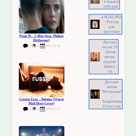
- я падарю
тебе рай
xAGALARx
- Россия
для
грустных
Prinz Pi - 1,40m (feat. Philipp
Dittberner)
Детские
0
0
2017-01-18
песни :D
- Осень
милая,
шурши
(минус
-3)
Детские
песни
"Веснушки"
-
Сектор Газа - Лирика (Олеся
Защитники
Май Deep Cover)
Отечества
0
0
2016-12-18