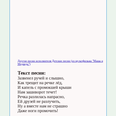
Другие песни исполнителя Детские песни (из мультфильма "Маша и
Медведь")
Текст песни:
Зазвенел ручей и слышно,
Как трещит на речке лёд,
И капель с промокшей крыши
Нам зашиворот течет!
Речка разлилась напрасно,
Ей друзей не разлучить,
Ну а вместе нам не страшно
Даже ноги промочить!