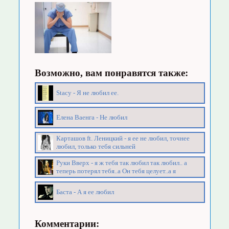
Возможно, вам понравятся также:
Stacy - Я не любил ее.
Елена Ваенга - Не любил
Карташов ft. Леницкий - я ее не любил, точнее
любил, только тебя сильней
Руки Вверх - я ж тебя так любил так любил.. а
теперь потерял тебя..а Он тебя целует..а я
Баста - А я ее любил
Комментарии: