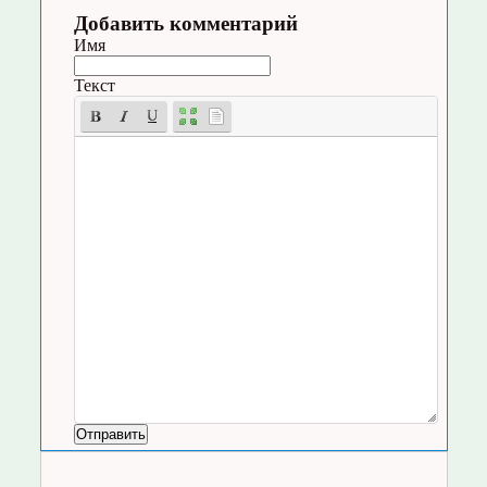
Добавить комментарий
Имя
Текст