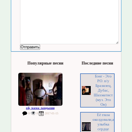
Популярные песни
Последние песни
Бэнг - Это
Р.О. п/у
Бразилец,
Дубас,
Шахматист
(муз. Это
Он)
ой, мама ландыши
0
0
2017-01-15
Её глаза
околдовали,а
улыбка
сердце