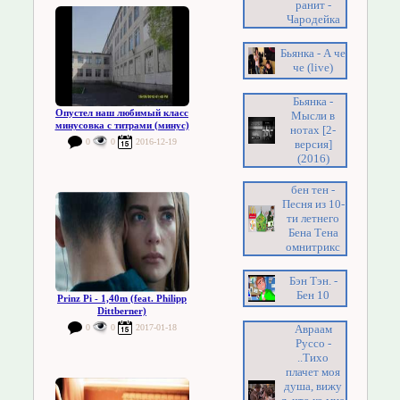
ранит -
Чародейка
Бьянка - А че
че (live)
Бьянка -
Опустел наш любимый класс
Мысли в
минусовка с титрами (минус)
нотах [2-
0
0
2016-12-19
версия]
(2016)
бен тен -
Песня из 10-
ти летнего
Бена Тена
омнитрикс
Бэн Тэн. -
Бен 10
Prinz Pi - 1,40m (feat. Philipp
Dittberner)
0
0
2017-01-18
Авраам
Руссо -
..Тихо
плачет моя
душа, вижу