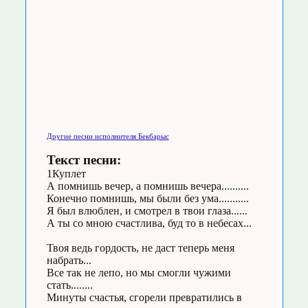
Другие песни исполнителя Бекбарыс
Текст песни:
1Куплет
А помнишь вечер, а помнишь вечера..........
Конечно помнишь, мы были без ума...........
Я был влюблен, и смотрел в твои глаза......
А ты со мною счастлива, буд то в небесах...
Твоя ведь гордость, не даст теперь меня
набрать...
Все так не лепо, но мы смогли чужими
стать........
Минуты счастья, сгорели превратились в