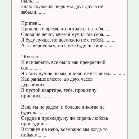
пыль.......
Знаю скучаешь, ведь мы друг друга не
забыли.......
Припев...
Прошло то время, что я тратил на тебя........
Слова не лечат, зачем я мучил так себя.......
Я буду лучше, но возможно не с тобой..........
А ты вернешься, но я уже буду не твой........
2Куплет
И все забыто, все было как прекрасный
сон..........
Я стану лучше но мы, в небо не взглянем.............
Как раньше вместе, до двух часов
дурачились.........
В пустой квартире, тебе, прошепчу
приснись..........
Ведь ты не рядом, и больше никогда не
будешь........
Сердце в прохладу, ну же спрячь любовь
простудишь..
Взглянув на небо, возможно мы когда то
поймем.......