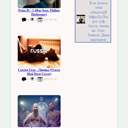
Я не боюсь
тебя
Prinz Pi - 1,40m (feat. Philipp
обидеть(ft
Dittberner)
АфруЗ) (Лог
0
0
2017-01-18
дог. гуф.
баста. смоки
мо. l'one.
Тимати. Дима
карташов.
Сектор Газа - Лирика (Олеся
Май Deep Cover)
0
0
2016-12-18