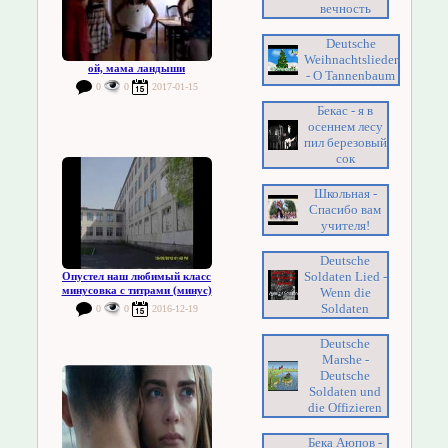
вечность
Deutsche
Weihnachtslieder
ой, мама ландыши
- O Tannenbaum
0
0
2017-01-15
Бекас - я в
осеннем лесу
пил березовый
сок
Школьная -
Спасибо вам
учителя!
Deutsche
Soldaten Lied -
Опустел наш любимый класс
минусовка с титрами (минус)
Wenn die
Soldaten
0
0
2016-12-19
Deutsche
Marshe -
Deutsche
Soldaten und
die Offizieren
Бека Аюпов -