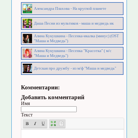
Александра Плахова - На круглой планете
Даша Песни из мультиков - маша и медведь ик
Алина Кукушкина - Песенка-икалка (минус) (OST
"Маша и Медведь")
Алина Кукушкина - Песенка "Красотка" ( м/с
"Маша и Медведь")
Детская про дружбу - из м/ф "Маша и медведь"
Комментарии:
Добавить комментарий
Имя
Текст