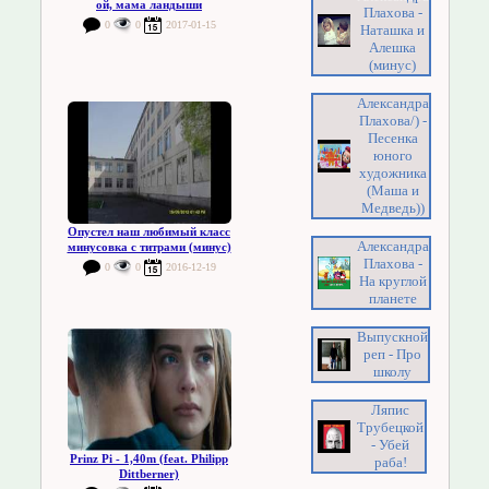
ой, мама ландыши
Плахова -
0
0
2017-01-15
Наташка и
Алешка
(минус)
Александра
Плахова/) -
Песенка
юного
художника
(Маша и
Медведь))
Опустел наш любимый класс
Александра
минусовка с титрами (минус)
Плахова -
0
0
2016-12-19
На круглой
планете
Выпускной
реп - Про
школу
Ляпис
Трубецкой
- Убей
Prinz Pi - 1,40m (feat. Philipp
раба!
Dittberner)