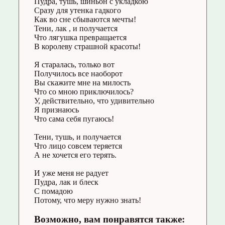
Пудра, тушь, шиньон с укладкою
Сразу для утенка гадкого
Как во сне сбываются мечты!
Тени, лак , и получается
Что лягушка превращается
В королеву страшной красоты!
Я старалась, только вот
Получилось все наоборот
Вы скажите мне на милость
Что со мною приключилось?
У, действительно, что удивительно
Я признаюсь
Что сама себя пугаюсь!
Тени, тушь, и получается
Что лицо совсем теряется
А не хочется его терять.
И уже меня не радует
Пудра, лак и блеск
С помадою
Потому, что меру нужно знать!
Возможно, вам понравятся также: