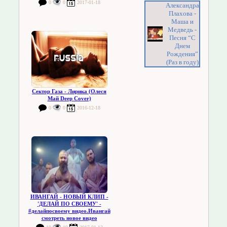
0
0
2017-01-18
Александра
Плахова -
Маша и
Медведь -
Песня “С
Днем
Рождения”
(Раз в году)
Сектор Газа - Лирика (Олеся
Май Deep Cover)
0
0
2016-12-18
ИВАНГАЙ - НОВЫЙ КЛИП -
'ДЕЛАЙ ПО СВОЕМУ' -
#делайпосвоему видео.Ивангай
смотреть новое видео