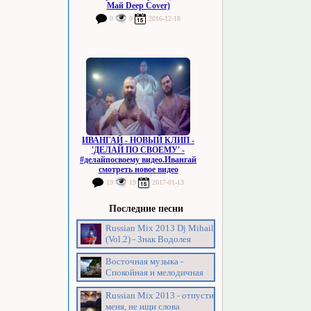
Май Deep Cover)
0
0
2016-12-18
ИВАНГАЙ - НОВЫЙ КЛИП -
'ДЕЛАЙ ПО СВОЕМУ' -
#делайпосвоему видео.Ивангай
смотреть новое видео
19
19
2017-01-13
Последние песни
Russian Mix 2013 Dj Mihail
(Vol.2) - Знак Водолея
Восточная музыка -
Спокойная и мелодичная
Russian Mix 2013 - отпусти
меня, не ищи слова