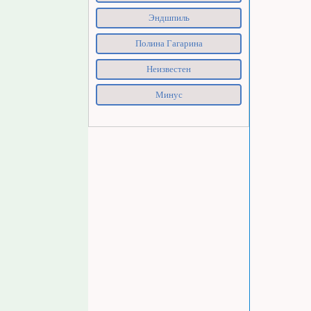
Эндшпиль
Полина Гагарина
Неизвестен
Минус