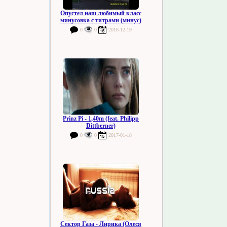
Опустел наш любимый класс
минусовка с титрами (минус)
0
0
2016-12-19
Prinz Pi - 1,40m (feat. Philipp
Dittberner)
0
0
2017-01-18
Сектор Газа - Лирика (Олеся