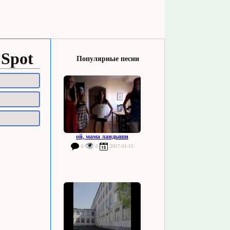
 Spot
Популярные песни
ой, мама ландыши
0
0
2017-01-15