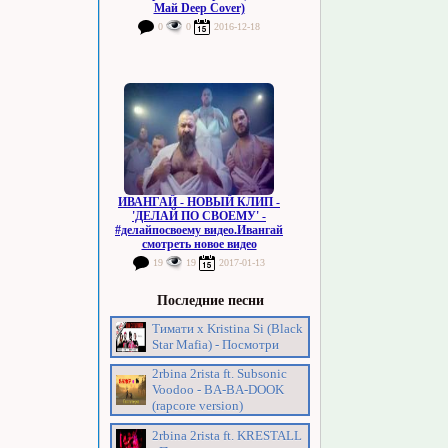
Май Deep Cover)
0
0
2016-12-18
ИВАНГАЙ - НОВЫЙ КЛИП -
'ДЕЛАЙ ПО СВОЕМУ' -
#делайпосвоему видео.Ивангай
смотреть новое видео
19
19
2017-01-13
Последние песни
Тимати х Kristina Si (Black
Star Mafia) - Посмотри
2rbina 2rista ft. Subsonic
Voodoo - BA-BA-DOOK
(rapcore version)
2rbina 2rista ft. KRESTALL