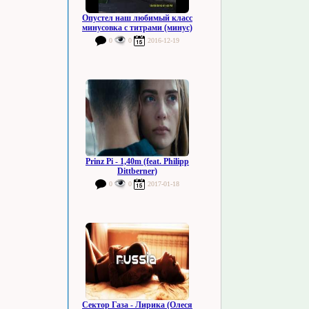
Опустел наш любимый класс
минусовка с титрами (минус)
0
0
2016-12-19
Prinz Pi - 1,40m (feat. Philipp
Dittberner)
0
0
2017-01-18
Сектор Газа - Лирика (Олеся