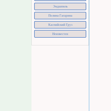
Эндшпиль
Полина Гагарина
Каспийский Груз
Неизвестен