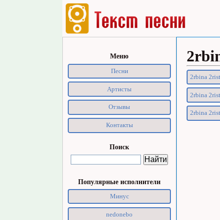
2rbi
Меню
Песни
2rbina 2ris
Артисты
2rbina 2ris
Отзывы
2rbina 2ris
Контакты
Поиск
Популярные исполнители
Минус
nedonebo